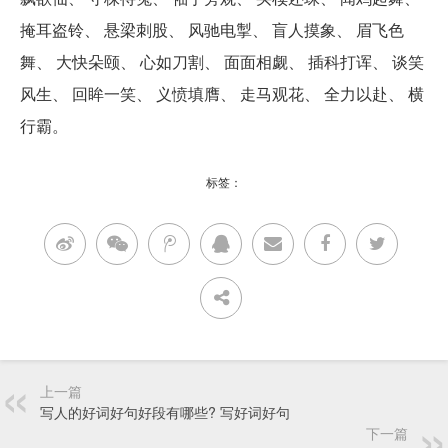
掩耳盗铃、 悬梁刺股、 风驰电掣、 盲人摸象、 眉飞色
舞、 大快朵颐、 心如刀割、 面面相觑、 插科打诨、 谈笑
风生、 回眸一笑、 义愤填膺、 走马观花、 全力以赴、 横
行霸。
标签：
上一篇
写人的好词好句好段有哪些? 写好词好句
下一篇