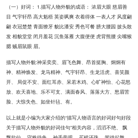
（一）好词： 1.描写人物外貌的成语： 浓眉大眼 慈眉善
目 气宇轩昂 高大魁梧 英姿飒爽 衣着得体 一表人才 风度翩
翩 衣冠楚楚 青面獠牙 貌比潘安 秀色可餐 膀大腰园 披头散
发 相貌堂堂 闭月羞花 沉鱼落雁 大腹便便 虎背熊腰 尖嘴猴
腮 贼眉鼠眼 眉。
描写人物外貌:神采奕奕、眉飞色舞、昂首挺胸、炯炯有
神、精神焕发、龙马精神、气宇轩昂、生龙活虎、喜笑颜
开、 局促不安、面红耳赤、呆若木鸡、心旷神怡、心花怒
放、欢天喜地、乐不可支、满面春风、落落大方、愁眉苦
脸、大惊失色、如坐针毡、有。
以上就是小编为大家介绍的“描写人物语言的好词好句好段
关于描写人物外貌的好词佳句”相关内容，滔滔不绝、 飘
飘欲仙、 守株待兔、 袖手旁观、 买椟还珠、 闻鸡起舞、