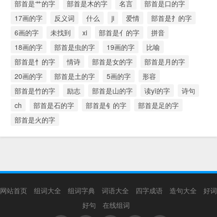
部首是艹的字
部首是木的字
名言
部首是口的字
17画的字
反义词
什么
ji
爱情
部首是扌的字
6画的字
未找到
xi
部首是亻的字
拼音
18画的字
部首是虫的字
19画的字
比喻
部首是忄的字
情诗
部首是女的字
部首是月的字
20画的字
部首是土的字
5画的字
形容
部首是竹的字
励志
部首是山的字
读yī的字
诗句
ch
部首是石的字
部首是钅的字
部首是足的字
部首是火的字
网站首页
组词大全
组词字典
词语大全
四字成语
造句大全
好词
好句
在线组词