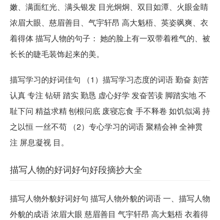
嫩、满面红光、满头银发 目光炯炯、双目如潭、火眼金睛
浓眉大眼、慈眉善目、气宇轩昂 高大魁梧、英姿飒爽、衣
着得体 描写人物的句子： 她的脸上有一双带着稚气的、被
长长的睫毛装饰起来的美。
描写学习的好词佳句 （1）描写学习态度的词语 勤奋 刻苦
认真 专注 钻研 踏实 勤恳 虚心好学 发奋苦读 脚踏实地 不
耻下问 精益求精 刨根问底 废寝忘食 手不释卷 如饥似渴 持
之以恒 一丝不苟 （2）专心学习的词语 聚精会神 全神贯
注 屏息凝视 目。
描写人物的好词好句好段摘抄大全
描写人物外貌好词好句 描写人物外貌的词语 一、描写人物
外貌的成语 浓眉大眼 慈眉善目 气宇轩昂 高大魁梧 衣着得