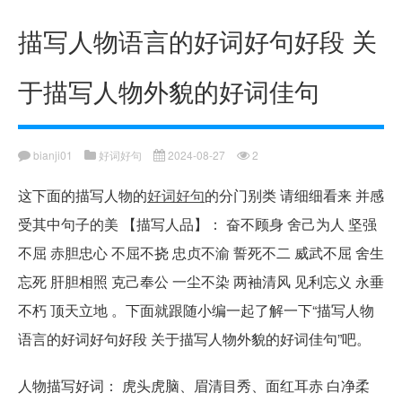
描写人物语言的好词好句好段 关
于描写人物外貌的好词佳句
bianji01
好词好句
2024-08-27
2
这下面的描写人物的
好词好句
的分门别类 请细细看来 并感
受其中句子的美 【描写人品】： 奋不顾身 舍己为人 坚强
不屈 赤胆忠心 不屈不挠 忠贞不渝 誓死不二 威武不屈 舍生
忘死 肝胆相照 克己奉公 一尘不染 两袖清风 见利忘义 永垂
不朽 顶天立地 。下面就跟随小编一起了解一下“描写人物
语言的好词好句好段 关于描写人物外貌的好词佳句”吧。
人物描写好词： 虎头虎脑、眉清目秀、面红耳赤 白净柔