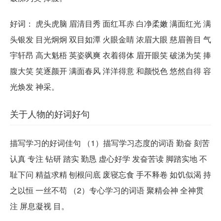
好词： 虎头虎脑 眉清目秀 面红耳赤 白净柔嫩 满面红光 满
头银发 目光炯炯 双目如潭 火眼金睛 浓眉大眼 慈眉善目 气
宇轩昂 高大魁梧 英姿飒爽 衣着得体 眉开眼笑 破涕为笑 捧
腹大笑 笑逐颜开 满面春风 洋洋得意 和颜悦色 悠然自得 容
光焕发 神采。
关于人物的好词好句
描写学习的好词佳句 （1）描写学习态度的词语 勤奋 刻苦
认真 专注 钻研 踏实 勤恳 虚心好学 发奋苦读 脚踏实地 不
耻下问 精益求精 刨根问底 废寝忘食 手不释卷 如饥似渴 持
之以恒 一丝不苟 （2）专心学习的词语 聚精会神 全神贯
注 屏息凝视 目。