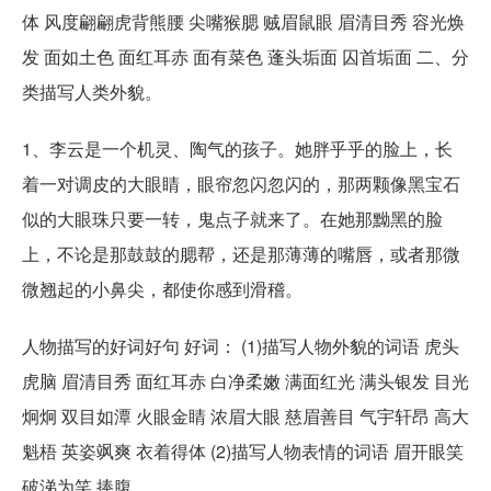
体 风度翩翩虎背熊腰 尖嘴猴腮 贼眉鼠眼 眉清目秀 容光焕
发 面如土色 面红耳赤 面有菜色 蓬头垢面 囚首垢面 二、分
类描写人类外貌。
1、李云是一个机灵、陶气的孩子。她胖乎乎的脸上，长
着一对调皮的大眼睛，眼帘忽闪忽闪的，那两颗像黑宝石
似的大眼珠只要一转，鬼点子就来了。在她那黝黑的脸
上，不论是那鼓鼓的腮帮，还是那薄薄的嘴唇，或者那微
微翘起的小鼻尖，都使你感到滑稽。
人物描写的好词好句 好词： (1)描写人物外貌的词语 虎头
虎脑 眉清目秀 面红耳赤 白净柔嫩 满面红光 满头银发 目光
炯炯 双目如潭 火眼金睛 浓眉大眼 慈眉善目 气宇轩昂 高大
魁梧 英姿飒爽 衣着得体 (2)描写人物表情的词语 眉开眼笑
破涕为笑 捧腹。