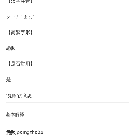
【汉字注音】
ㄆㄧㄥˊ ㄓㄠˋ
【简繁字形】
憑照
【是否常用】
是
“凭照”的意思
基本解释
凭照
p&íngzh&ào