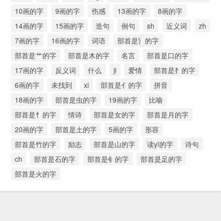
10画的字
9画的字
伤感
13画的字
8画的字
14画的字
15画的字
造句
例句
sh
近义词
zh
7画的字
16画的字
词语
部首是氵的字
部首是艹的字
部首是木的字
名言
部首是口的字
17画的字
反义词
什么
ji
爱情
部首是扌的字
6画的字
未找到
xi
部首是亻的字
拼音
18画的字
部首是虫的字
19画的字
比喻
部首是忄的字
情诗
部首是女的字
部首是月的字
20画的字
部首是土的字
5画的字
形容
部首是竹的字
励志
部首是山的字
读yī的字
诗句
ch
部首是石的字
部首是钅的字
部首是足的字
部首是火的字