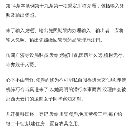
第14条本条例第十九条第一项规定所称
凭照
，包括输入凭
照及输出凭照。
未于输入
凭照
、输出凭照期限内办理输入、输出者，应将
输入凭照、输出凭照缴回管制药品管理局注销。
传闻广济寺设局驻员,发给
凭照
川资,因历年久远,槐树无存,
寺亦毁于兵燹。
心下不由奇怪,
凭照
的修为不可能私自闯得进天玄仙境,即使
机缘巧合当真进来了,以她高明的潜行本事而言,没理由会被
那西天云门的泼辣女子阿华察知才对。
凡迁徙移民逐一登记,发给川资
凭照
,免其劳役三年,每户给
银二十锭,以建住房、置备农具之用。